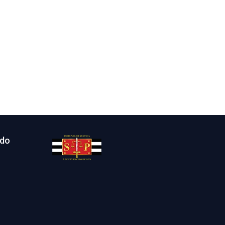
Post seguinte
→
ido