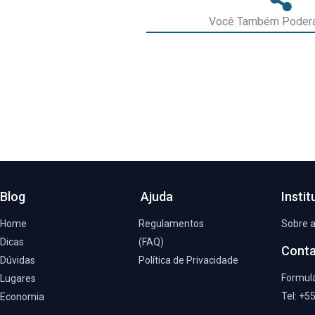
Você Também Poderá
←
Post anterior
Blog
Ajuda
Instit
Home
Regulamentos
Sobre 
Dicas
(FAQ)
Cont
Dúvidas
Política de Privacidade
Formulá
Lugares
Tel: +5
Economia