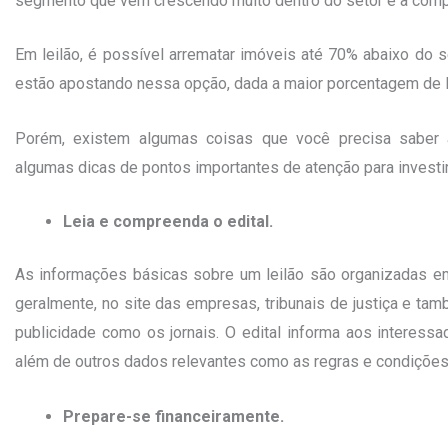
segmento que vem crescendo muito dentro do setor é a compra
Em leilão, é possível arrematar imóveis até 70% abaixo do se
estão apostando nessa opção, dada a maior porcentagem de lu
Porém, existem algumas coisas que você precisa saber an
algumas dicas de pontos importantes de atenção para investir 
Leia e compreenda o edital.
As informações básicas sobre um leilão são organizadas e
geralmente, no site das empresas, tribunais de justiça e 
publicidade como os jornais. O edital informa aos interessad
além de outros dados relevantes como as regras e condiçõe
Prepare-se financeiramente.