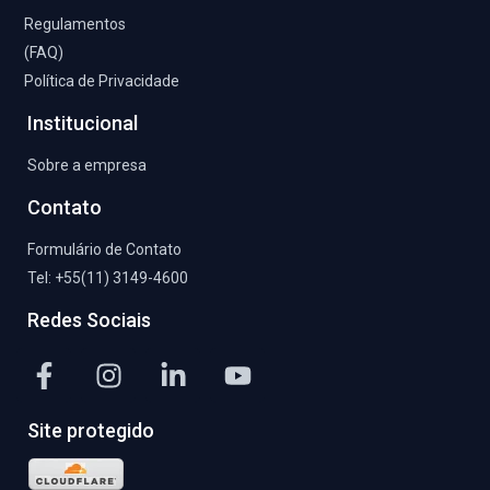
Regulamentos
(FAQ)
Política de Privacidade
Institucional
Sobre a empresa
Contato
Formulário de Contato
Tel: +55(11) 3149-4600
Redes Sociais
F
I
L
Y
a
n
i
o
c
s
n
u
Site protegido
e
t
k
t
b
a
e
u